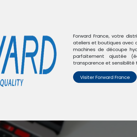
Forward France, votre dist
ateliers et boutiques avec 
machines de découpe hydr
parfaitement ajustée (é
transparence et sensibilité 
Visiter Forward France
n'avons trouvé aucun pro
Aucun produit défini dans la catégorie
iPhone 14 Plus
.