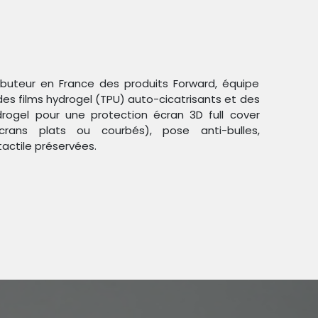
ributeur en France des produits Forward, équipe
des films hydrogel (TPU) auto-cicatrisants et des
ogel pour une protection écran 3D full cover
crans plats ou courbés), pose anti-bulles,
Trier par :
Étiquettes
tactile préservées.
duit !