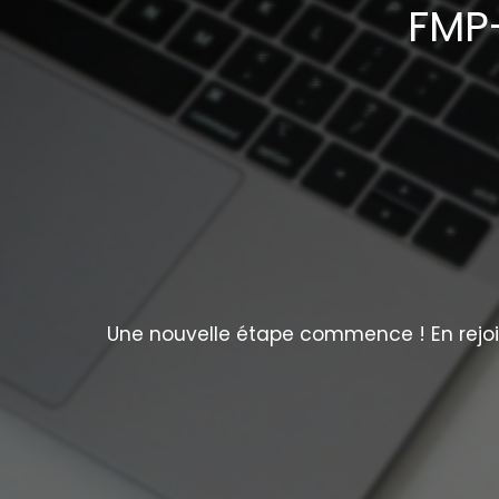
FMP-
Une nouvelle étape commence ! En rejoig