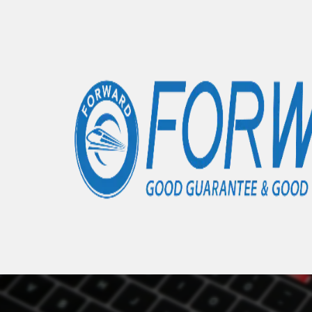
Accueil
Articles
E3 D2203 (8CS-59080-0003)
- 0 éléme
Nous 
Auc