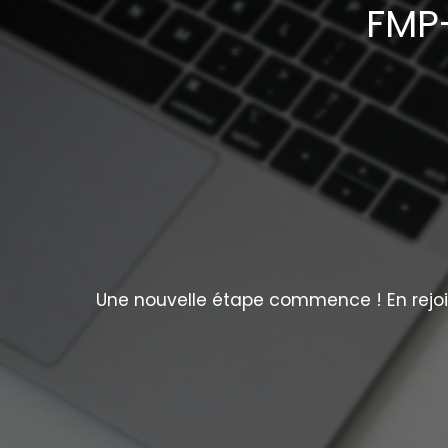
FMP-
Une nouvelle étape commence ! En rejoig