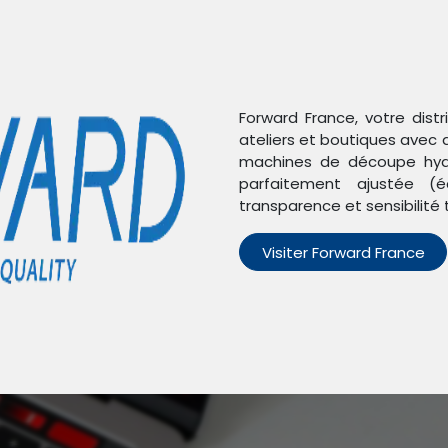
Forward France, votre dist
ateliers et boutiques avec 
machines de découpe hydr
parfaitement ajustée (é
nts
transparence et sensibilité 
Visiter Forward France
n'avons trouvé aucun pro
un produit défini dans la catégorie
E3 D2203 (8CS-59080-00