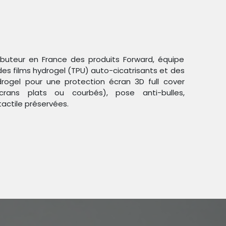
ributeur en France des produits Forward, équipe
des films hydrogel (TPU) auto-cicatrisants et des
ogel pour une protection écran 3D full cover
crans plats ou courbés), pose anti-bulles,
Trier par :
Étiquettes
tactile préservées.
duit !
03)
.