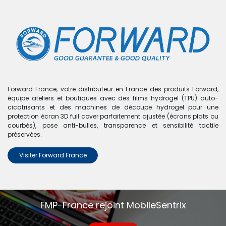
0
Boutique
0 articles trouvés.
Nous n'avons trouvé aucun
Forward France, votre distributeur en France des produits Forward,
équipe ateliers et boutiques avec des films hydrogel (TPU) auto-
produit !
cicatrisants et des machines de découpe hydrogel pour une
protection écran 3D full cover parfaitement ajustée (écrans plats ou
Aucun produit défini dans la catégorie
Xiaomi Mi A3
.
courbés), pose anti-bulles, transparence et sensibilité tactile
préservées.
Visiter Forward France
FMP-France rejoint MobileSentrix