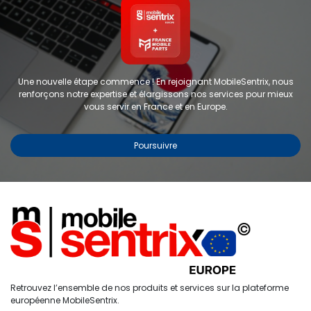
Une nouvelle étape commence ! En rejoignant MobileSentrix, nous
renforçons notre expertise et élargissons nos services pour mieux
vous servir en France et en Europe.
Poursuivre
Copyright © 2024 FMP-France. Tous droits réservés
Étiquettes
0
Retrouvez l’ensemble de nos produits et services sur la plateforme
Accueil
Recherche
Liste de
Compte
européenne MobileSentrix.
souhaits