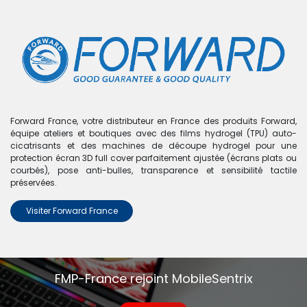
0
Boutique
0 articles trouvés.
Nous n'avons trouvé aucun
Forward France, votre distributeur en France des produits Forward,
équipe ateliers et boutiques avec des films hydrogel (TPU) auto-
produit !
cicatrisants et des machines de découpe hydrogel pour une
protection écran 3D full cover parfaitement ajustée (écrans plats ou
Aucun produit défini dans la catégorie
Tab A 10.1 T510-
courbés), pose anti-bulles, transparence et sensibilité tactile
T515
.
préservées.
Visiter Forward France
FMP-France rejoint MobileSentrix