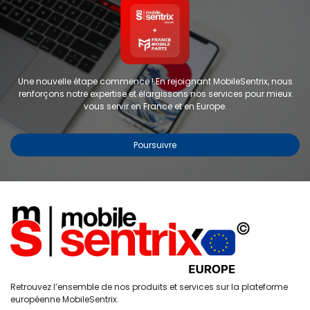
Une nouvelle étape commence ! En rejoignant MobileSentrix, nous
renforçons notre expertise et élargissons nos services pour mieux
vous servir en France et en Europe.
Poursuivre
Copyright © 2024 FMP-France. Tous droits réservés
Étiquettes
0
Retrouvez l’ensemble de nos produits et services sur la plateforme
Accueil
Recherche
Liste de
Compte
européenne MobileSentrix.
souhaits