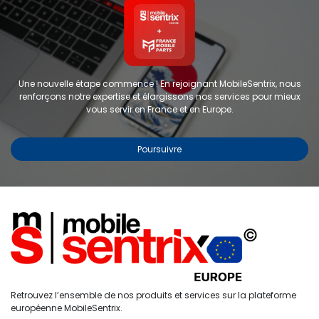
Une nouvelle étape commence ! En rejoignant MobileSentrix, nous
renforçons notre expertise et élargissons nos services pour mieux
vous servir en France et en Europe.
Poursuivre
Copyright © 2024 FMP-France. Tous droits réservés
Étiquettes
0
Retrouvez l’ensemble de nos produits et services sur la plateforme
Accueil
Recherche
Liste de
Compte
européenne MobileSentrix.
souhaits