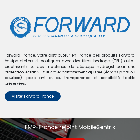
0
Boutique
0 articles trouvés.
Nous n'avons trouvé aucun
Forward France, votre distributeur en France des produits Forward,
équipe ateliers et boutiques avec des films hydrogel (TPU) auto-
produit !
cicatrisants et des machines de découpe hydrogel pour une
protection écran 3D full cover parfaitement ajustée (écrans plats ou
Aucun produit défini dans la catégorie
Honor V8 2016
.
courbés), pose anti-bulles, transparence et sensibilité tactile
préservées.
Visiter Forward France
FMP-France rejoint MobileSentrix