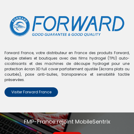
0
Boutique
0 articles trouvés.
Nous n'avons trouvé aucun
Forward France, votre distributeur en France des produits Forward,
équipe ateliers et boutiques avec des films hydrogel (TPU) auto-
produit !
cicatrisants et des machines de découpe hydrogel pour une
protection écran 3D full cover parfaitement ajustée (écrans plats ou
Aucun produit défini dans la catégorie
S4 - i9505
.
courbés), pose anti-bulles, transparence et sensibilité tactile
préservées.
Visiter Forward France
FMP-France rejoint MobileSentrix