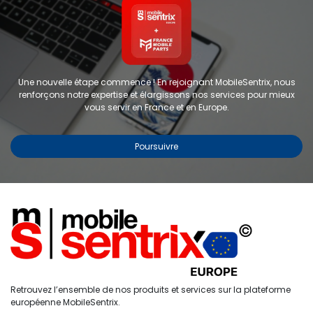
Une nouvelle étape commence ! En rejoignant MobileSentrix, nous
renforçons notre expertise et élargissons nos services pour mieux
vous servir en France et en Europe.
Poursuivre
Copyright © 2024 FMP-France. Tous droits réservés
Prix - Croissant
0
Retrouvez l’ensemble de nos produits et services sur la plateforme
Accueil
Recherche
Liste de
Compte
européenne MobileSentrix.
souhaits