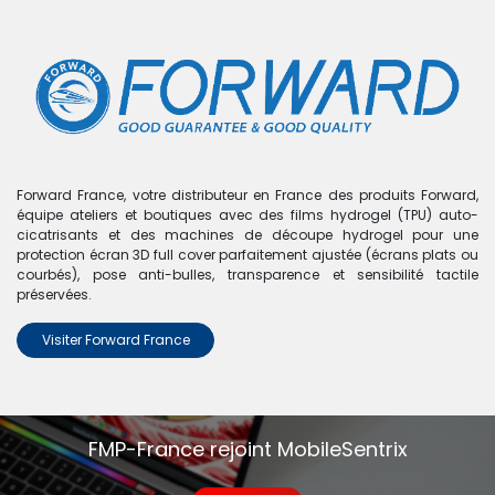
0
Boutique
0 articles trouvés.
Nous n'avons trouvé aucun
Forward France, votre distributeur en France des produits Forward,
équipe ateliers et boutiques avec des films hydrogel (TPU) auto-
produit !
cicatrisants et des machines de découpe hydrogel pour une
protection écran 3D full cover parfaitement ajustée (écrans plats ou
Aucun produit défini dans la catégorie
A80 - A805
.
courbés), pose anti-bulles, transparence et sensibilité tactile
préservées.
Visiter Forward France
FMP-France rejoint MobileSentrix