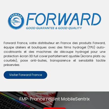
0
Boutique
Coque double couche brillante 2 en 1 - avec aimant
Magsafe - pour iphone 17 Pro Max
Forward France, votre distributeur en France des produits Forward,
équipe ateliers et boutiques avec des films hydrogel (TPU) auto-
cicatrisants et des machines de découpe hydrogel pour une
protection écran 3D full cover parfaitement ajustée (écrans plats ou
courbés), pose anti-bulles, transparence et sensibilité tactile
préservées.
Visiter Forward France
FMP-France rejoint MobileSentrix