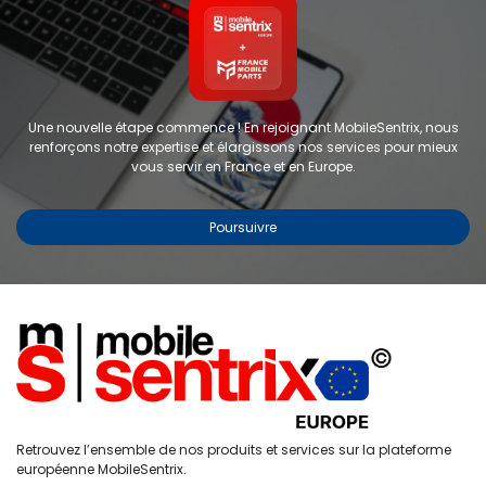
Une nouvelle étape commence ! En rejoignant MobileSentrix, nous
renforçons notre expertise et élargissons nos services pour mieux
vous servir en France et en Europe.
Poursuivre
Coque double couche brillante 2
en 1 - avec aimant Magsafe -
pour iphone 17 Pro Max
RÉF :
Tuoli 106
Partager :
0
Retrouvez l’ensemble de nos produits et services sur la plateforme
Accueil
Recherche
Liste de
Compte
européenne MobileSentrix.
souhaits