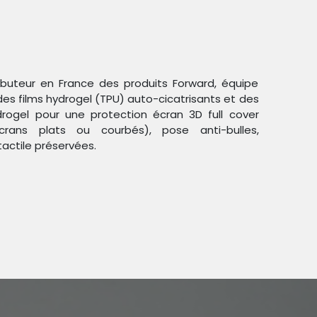
ributeur en France des produits Forward, équipe
des films hydrogel (TPU) auto-cicatrisants et des
ogel pour une protection écran 3D full cover
crans plats ou courbés), pose anti-bulles,
tactile préservées.
angement
t de nappe pour
ni - FORWARD FW-L08-1