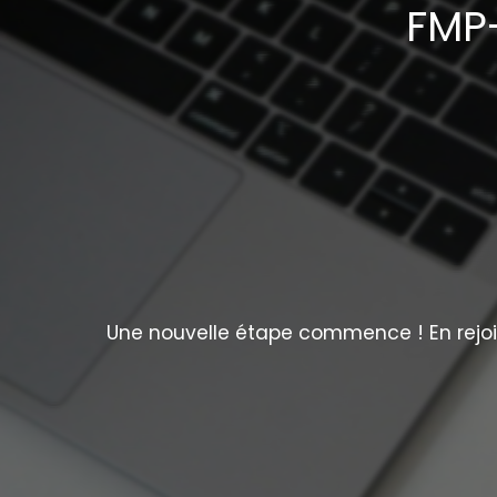
FMP-
Une nouvelle étape commence ! En rejoig