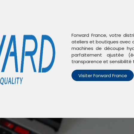
Forward France, votre dist
ateliers et boutiques avec 
machines de découpe hydr
ement de nappe pour iPhone 12 Mini - FORWARD FW-L08-1
parfaitement ajustée (é
transparence et sensibilité 
Moule de ch
Visiter Forward France
d'emplacemen
iPhone 12 Mi
RÉF :
FW-L08-1
Étiquettes :
AUTRES