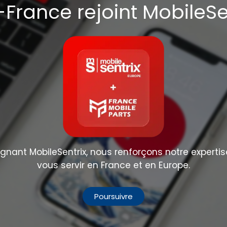
France rejoint MobileSe
Partager :
nant MobileSentrix, nous renforçons notre expertis
vous servir en France et en Europe.
Poursuivre
Description
Spécifications