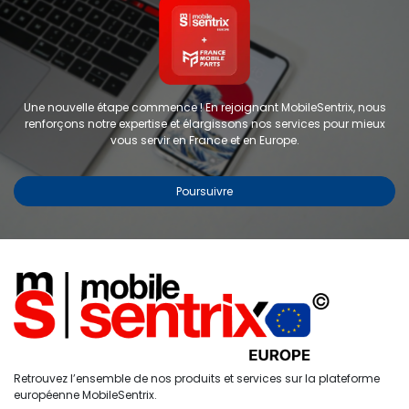
Une nouvelle étape commence ! En rejoignant MobileSentrix, nous
renforçons notre expertise et élargissons nos services pour mieux
vous servir en France et en Europe.
Poursuivre
Encre pour sublimation -
FORWARD - Cyan clair
RÉF :
FW-IC05
Étiquettes :
Encre sublimation
Partager :
0
Retrouvez l’ensemble de nos produits et services sur la plateforme
Accueil
Recherche
Liste de
Compte
européenne MobileSentrix.
souhaits