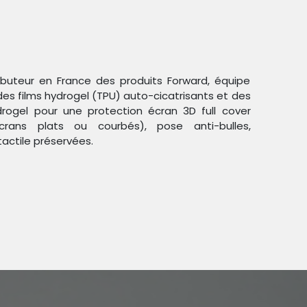
ributeur en France des produits Forward, équipe
des films hydrogel (TPU) auto-cicatrisants et des
ogel pour une protection écran 3D full cover
crans plats ou courbés), pose anti-bulles,
tactile préservées.
tection personnalisable
XS Max - FORWARD -