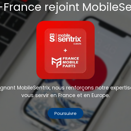
France rejoint MobileSe
Partager :
nant MobileSentrix, nous renforçons notre expertis
vous servir en France et en Europe.
Poursuivre