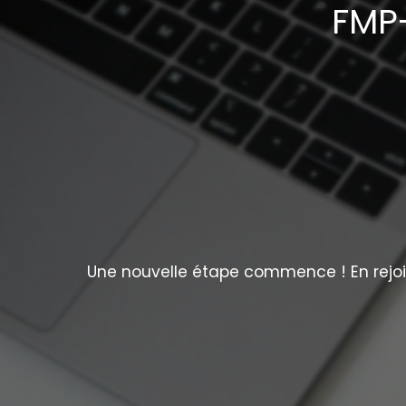
FMP-
Une nouvelle étape commence ! En rejoig