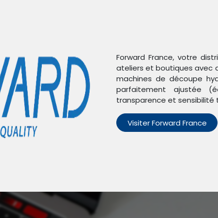
Forward France, votre dist
ateliers et boutiques avec 
machines de découpe hydr
isable pour iPhone XS Max - FORWARD - Blanc
parfaitement ajustée (é
transparence et sensibilité 
Coque de pro
Visiter Forward France
pour iPhone 
Blanc
RÉF :
FW-KZ12-4
Étiquettes :
AUTRES