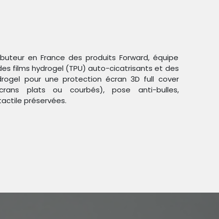
ributeur en France des produits Forward, équipe
des films hydrogel (TPU) auto-cicatrisants et des
ogel pour une protection écran 3D full cover
crans plats ou courbés), pose anti-bulles,
tactile préservées.
tection personnalisable
7 Plus-8 Plus - FORWARD