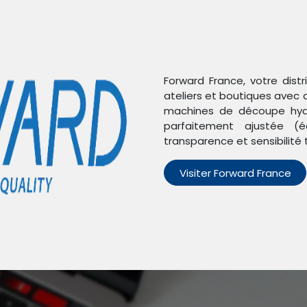
Forward France, votre dist
ateliers et boutiques avec 
machines de découpe hydr
able pour iPhone 7 Plus-8 Plus - FORWARD - Gris Sidéral
parfaitement ajustée (é
transparence et sensibilité 
Coque de pro
Visiter Forward France
pour iPhone 
- Gris Sidéral
RÉF :
FW-KZ15-3
Étiquettes :
AUTRES