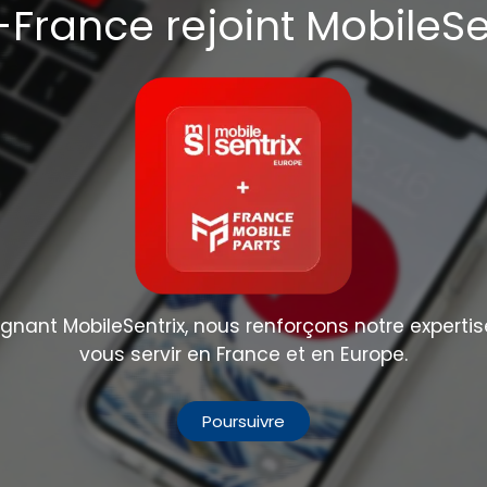
France rejoint MobileSe
Partager :
nant MobileSentrix, nous renforçons notre expertis
vous servir en France et en Europe.
Poursuivre