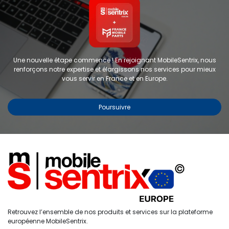
Une nouvelle étape commence ! En rejoignant MobileSentrix, nous
renforçons notre expertise et élargissons nos services pour mieux
vous servir en France et en Europe.
Poursuivre
Coque de protection
personnalisable pour iPhone 14 -
FORWARD - Gris sidéral
RÉF :
FW-KZ23-3
0
Retrouvez l’ensemble de nos produits et services sur la plateforme
Étiquettes :
AUTRES
Accueil
Recherche
Liste de
Compte
européenne MobileSentrix.
souhaits