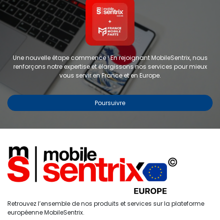
Une nouvelle étape commence ! En rejoignant MobileSentrix, nous
renforçons notre expertise et élargissons nos services pour mieux
vous servir en France et en Europe.
Poursuivre
Coque de protection
personnalisable pour iPhone 12
Pro Max - FORWARD - Bleu
RÉF :
FW-KZ5-2
0
Retrouvez l’ensemble de nos produits et services sur la plateforme
Étiquettes :
AUTRES
Accueil
Recherche
Liste de
Compte
européenne MobileSentrix.
souhaits