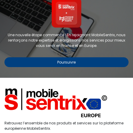
Une nouvelle étape commence ! En rejoignant MobileSentrix, nous
renforçons notre expertise et élargissons nos services pour mieux
vous servir en France et en Europe.
Poursuivre
Coque de protection
personnalisable pour iPhone 12
Pro - FORWARD - Blanc
RÉF :
FW-KZ6-4
0
Retrouvez l’ensemble de nos produits et services sur la plateforme
Étiquettes :
AUTRES
Accueil
Recherche
Liste de
Compte
européenne MobileSentrix.
souhaits