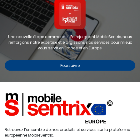
Une nouvelle étape commence ! En rejoignant MobileSentrix, nous
renforçons notre expertise et élargissons nos services pour mieux
vous servir en France et en Europe.
Poursuivre
Coque de protection
personnalisable pour iPhone 11 -
FORWARD - Rose
RÉF :
FW-KZ11-1
0
Retrouvez l’ensemble de nos produits et services sur la plateforme
Étiquettes :
AUTRES
Accueil
Recherche
Liste de
Compte
européenne MobileSentrix.
souhaits