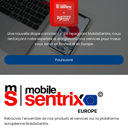
Une nouvelle étape commence ! En rejoignant MobileSentrix, nous
renforçons notre expertise et élargissons nos services pour mieux
vous servir en France et en Europe.
Poursuivre
Coque sublimation 2 en 1 pour
iPhone 17 Pro - FORWARD
RÉF :
FW-S-30A
Partager :
0
Retrouvez l’ensemble de nos produits et services sur la plateforme
Accueil
Recherche
Liste de
Compte
européenne MobileSentrix.
Spécifications
souhaits