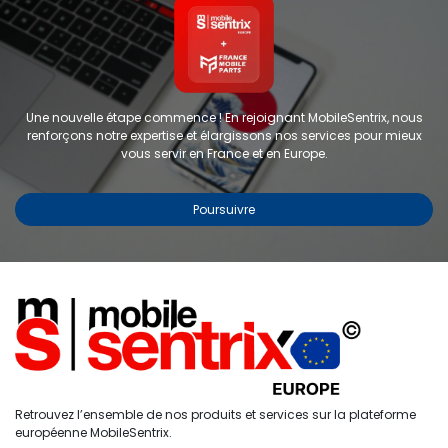
Une nouvelle étape commence ! En rejoignant MobileSentrix, nous
renforçons notre expertise et élargissons nos services pour mieux
vous servir en France et en Europe.
Poursuivre
Copyright © 2024 FMP-France. Tous droits réservés
Étiquettes
0
Retrouvez l’ensemble de nos produits et services sur la plateforme
Accueil
Recherche
Liste de
Compte
européenne MobileSentrix.
souhaits