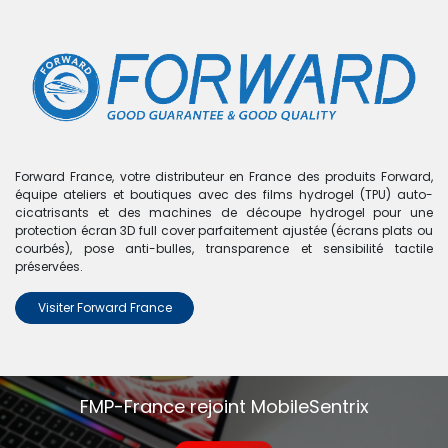
0
Boutique
0 articles trouvés.
Nous n'avons trouvé aucun
Forward France, votre distributeur en France des produits Forward,
équipe ateliers et boutiques avec des films hydrogel (TPU) auto-
produit !
cicatrisants et des machines de découpe hydrogel pour une
protection écran 3D full cover parfaitement ajustée (écrans plats ou
Aucun produit défini dans la catégorie
Y7 Prime 2018
.
courbés), pose anti-bulles, transparence et sensibilité tactile
préservées.
Visiter Forward France
FMP-France rejoint MobileSentrix