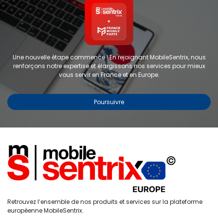
Une nouvelle étape commence ! En rejoignant MobileSentrix, nous
renforçons notre expertise et élargissons nos services pour mieux
vous servir en France et en Europe.
Poursuivre
Copyright © 2024 FMP-France. Tous droits réservés
Étiquettes
0
Retrouvez l’ensemble de nos produits et services sur la plateforme
Accueil
Recherche
Liste de
Compte
européenne MobileSentrix.
souhaits