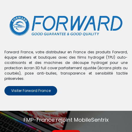
0
Boutique
0 articles trouvés.
Nous n'avons trouvé aucun
Forward France, votre distributeur en France des produits Forward,
équipe ateliers et boutiques avec des films hydrogel (TPU) auto-
produit !
cicatrisants et des machines de découpe hydrogel pour une
protection écran 3D full cover parfaitement ajustée (écrans plats ou
Aucun produit défini dans la catégorie
Xiaomi Mi 10T Lite
courbés), pose anti-bulles, transparence et sensibilité tactile
5G
.
préservées.
Visiter Forward France
FMP-France rejoint MobileSentrix