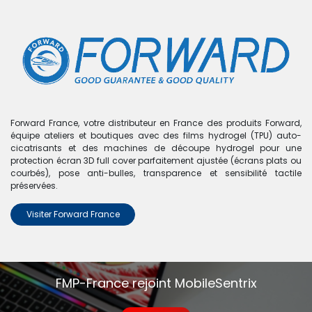
0
Boutique
0 articles trouvés.
Nous n'avons trouvé aucun
Forward France, votre distributeur en France des produits Forward,
équipe ateliers et boutiques avec des films hydrogel (TPU) auto-
produit !
cicatrisants et des machines de découpe hydrogel pour une
protection écran 3D full cover parfaitement ajustée (écrans plats ou
Aucun produit défini dans la catégorie
Verre trempé lot
courbés), pose anti-bulles, transparence et sensibilité tactile
TFO
.
préservées.
Visiter Forward France
FMP-France rejoint MobileSentrix