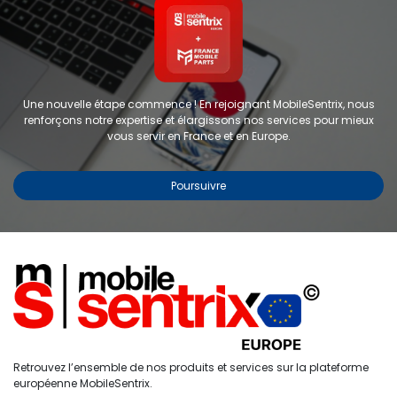
Une nouvelle étape commence ! En rejoignant MobileSentrix, nous
renforçons notre expertise et élargissons nos services pour mieux
vous servir en France et en Europe.
Poursuivre
Copyright © 2024 FMP-France. Tous droits réservés
Étiquettes
0
Retrouvez l’ensemble de nos produits et services sur la plateforme
Accueil
Recherche
Liste de
Compte
européenne MobileSentrix.
souhaits