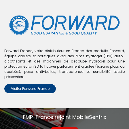
0
Boutique
0 articles trouvés.
Nous n'avons trouvé aucun
Forward France, votre distributeur en France des produits Forward,
équipe ateliers et boutiques avec des films hydrogel (TPU) auto-
produit !
cicatrisants et des machines de découpe hydrogel pour une
protection écran 3D full cover parfaitement ajustée (écrans plats ou
Aucun produit défini dans la catégorie
Verre trempé
courbés), pose anti-bulles, transparence et sensibilité tactile
iPad
.
préservées.
Visiter Forward France
FMP-France rejoint MobileSentrix