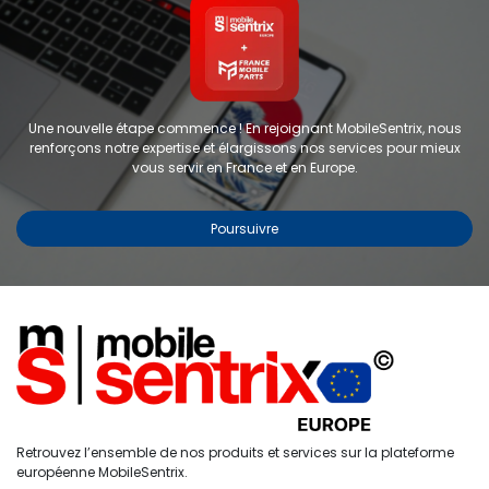
Une nouvelle étape commence ! En rejoignant MobileSentrix, nous
renforçons notre expertise et élargissons nos services pour mieux
vous servir en France et en Europe.
Poursuivre
Copyright © 2024 FMP-France. Tous droits réservés
Étiquettes
0
Retrouvez l’ensemble de nos produits et services sur la plateforme
Accueil
Recherche
Liste de
Compte
européenne MobileSentrix.
souhaits