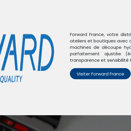
Forward France, votre dist
ateliers et boutiques avec 
machines de découpe hydr
parfaitement ajustée (é
transparence et sensibilité 
Visiter Forward France
n'avons trouvé aucun pro
Aucun produit défini dans la catégorie
Tab S9 - X710
.