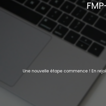
FMP-
Une nouvelle étape commence ! En rejoig