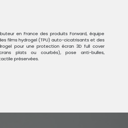
ributeur en France des produits Forward, équipe
des films hydrogel (TPU) auto-cicatrisants et des
ogel pour une protection écran 3D full cover
crans plats ou courbés), pose anti-bulles,
Trier par :
Étiquettes
tactile préservées.
duit !