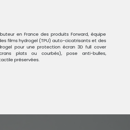
ributeur en France des produits Forward, équipe
des films hydrogel (TPU) auto-cicatrisants et des
ogel pour une protection écran 3D full cover
crans plats ou courbés), pose anti-bulles,
Trier par :
Étiquettes
tactile préservées.
duit !
age
.