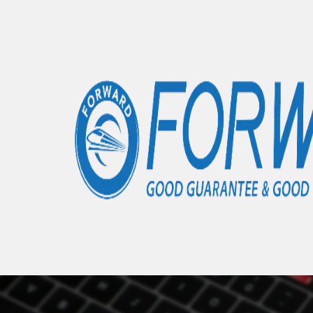
Accueil
Articles
Stencil pochoir de rebillage
- 0 élémen
Nous 
Auc