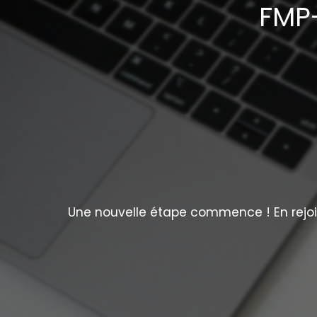
FMP-
Une nouvelle étape commence ! En rejoig