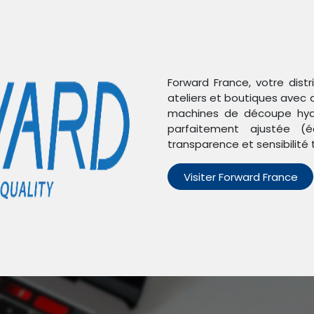
Forward France, votre dist
ateliers et boutiques avec 
machines de découpe hydr
parfaitement ajustée (é
ts
transparence et sensibilité 
Visiter Forward France
n'avons trouvé aucun pro
un produit défini dans la catégorie
Stencil pochoir de rebill