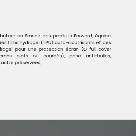
ributeur en France des produits Forward, équipe
des films hydrogel (TPU) auto-cicatrisants et des
ogel pour une protection écran 3D full cover
crans plats ou courbés), pose anti-bulles,
Trier par :
Étiquettes
tactile préservées.
duit !