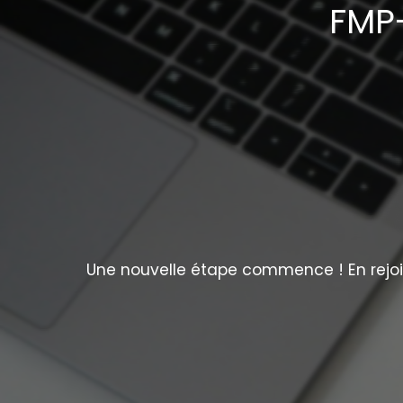
FMP-
Une nouvelle étape commence ! En rejoig