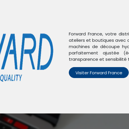
Forward France, votre dist
ateliers et boutiques avec 
machines de découpe hydr
parfaitement ajustée (é
transparence et sensibilité 
Visiter Forward France
n'avons trouvé aucun pro
Aucun produit défini dans la catégorie
Poco X6 Pro
.