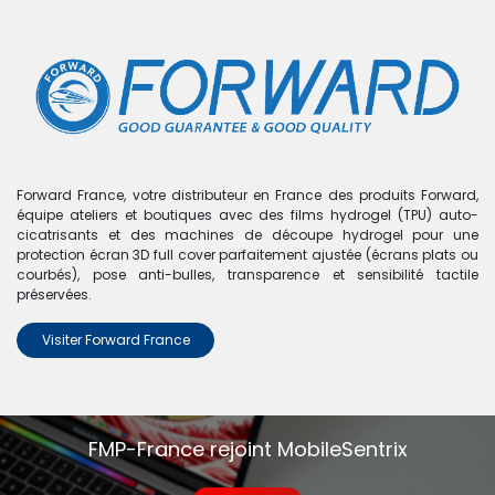
0
Boutique
0 articles trouvés.
Nous n'avons trouvé aucun
Forward France, votre distributeur en France des produits Forward,
équipe ateliers et boutiques avec des films hydrogel (TPU) auto-
produit !
cicatrisants et des machines de découpe hydrogel pour une
protection écran 3D full cover parfaitement ajustée (écrans plats ou
Aucun produit défini dans la catégorie
Zenfone Max
courbés), pose anti-bulles, transparence et sensibilité tactile
(ZC550KL)
.
préservées.
Visiter Forward France
FMP-France rejoint MobileSentrix