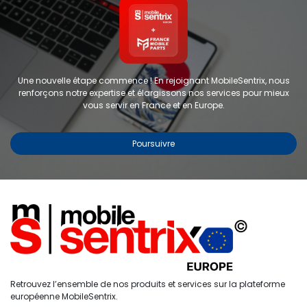
Une nouvelle étape commence ! En rejoignant MobileSentrix, nous
renforçons notre expertise et élargissons nos services pour mieux
vous servir en France et en Europe.
Poursuivre
Copyright © 2024 FMP-France. Tous droits réservés
Étiquettes
0
Retrouvez l’ensemble de nos produits et services sur la plateforme
Accueil
Recherche
Liste de
Compte
européenne MobileSentrix.
souhaits