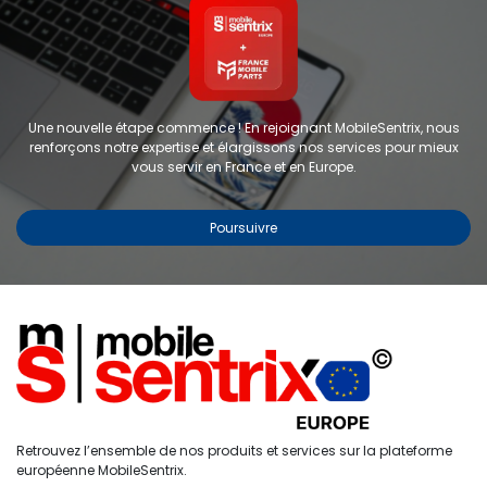
Une nouvelle étape commence ! En rejoignant MobileSentrix, nous
renforçons notre expertise et élargissons nos services pour mieux
vous servir en France et en Europe.
Poursuivre
Copyright © 2024 FMP-France. Tous droits réservés
Étiquettes
0
Retrouvez l’ensemble de nos produits et services sur la plateforme
Accueil
Recherche
Liste de
Compte
européenne MobileSentrix.
souhaits