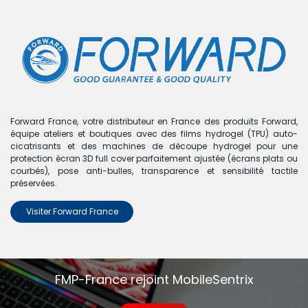
0
Boutique
0 articles trouvés.
Nous n'avons trouvé aucun
Forward France, votre distributeur en France des produits Forward,
équipe ateliers et boutiques avec des films hydrogel (TPU) auto-
produit !
cicatrisants et des machines de découpe hydrogel pour une
protection écran 3D full cover parfaitement ajustée (écrans plats ou
Aucun produit défini dans la catégorie
Zenfone Go 5"
courbés), pose anti-bulles, transparence et sensibilité tactile
(ZB500KL)
.
préservées.
Visiter Forward France
FMP-France rejoint MobileSentrix