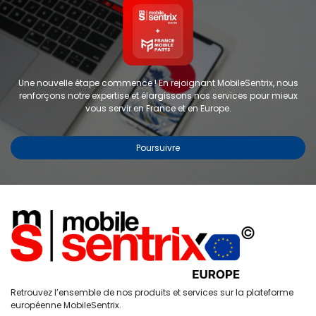
Une nouvelle étape commence ! En rejoignant MobileSentrix, nous
renforçons notre expertise et élargissons nos services pour mieux
vous servir en France et en Europe.
Poursuivre
Copyright © 2024 FMP-France. Tous droits réservés
Étiquettes
0
Retrouvez l’ensemble de nos produits et services sur la plateforme
Accueil
Recherche
Liste de
Compte
européenne MobileSentrix.
souhaits