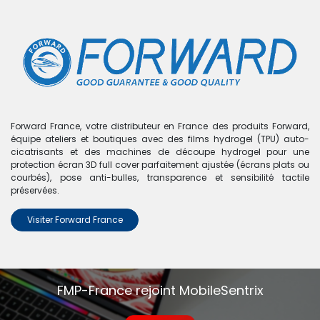
0
Boutique
0 articles trouvés.
Nous n'avons trouvé aucun
Forward France, votre distributeur en France des produits Forward,
équipe ateliers et boutiques avec des films hydrogel (TPU) auto-
produit !
cicatrisants et des machines de découpe hydrogel pour une
protection écran 3D full cover parfaitement ajustée (écrans plats ou
Aucun produit défini dans la catégorie
Zenfone 7 Pro
.
courbés), pose anti-bulles, transparence et sensibilité tactile
préservées.
Visiter Forward France
FMP-France rejoint MobileSentrix