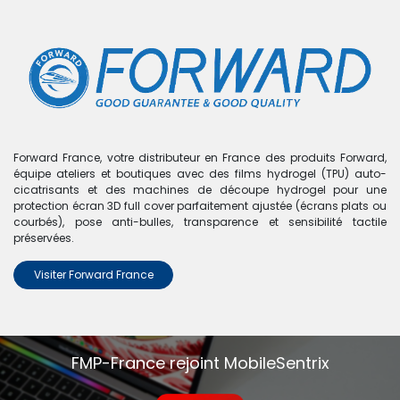
0
Boutique
0 articles trouvés.
Nous n'avons trouvé aucun
Forward France, votre distributeur en France des produits Forward,
équipe ateliers et boutiques avec des films hydrogel (TPU) auto-
produit !
cicatrisants et des machines de découpe hydrogel pour une
protection écran 3D full cover parfaitement ajustée (écrans plats ou
Aucun produit défini dans la catégorie
Zenfone 4 Max
courbés), pose anti-bulles, transparence et sensibilité tactile
Pro ZC554KL (X00ID)
.
préservées.
Visiter Forward France
FMP-France rejoint MobileSentrix