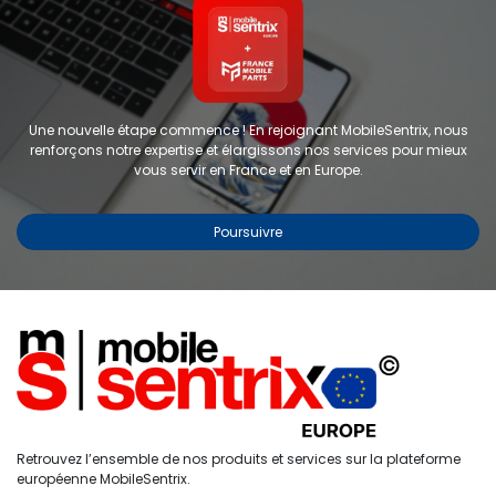
Une nouvelle étape commence ! En rejoignant MobileSentrix, nous
renforçons notre expertise et élargissons nos services pour mieux
vous servir en France et en Europe.
Poursuivre
Copyright © 2024 FMP-France. Tous droits réservés
Étiquettes
0
Retrouvez l’ensemble de nos produits et services sur la plateforme
Accueil
Recherche
Liste de
Compte
européenne MobileSentrix.
souhaits