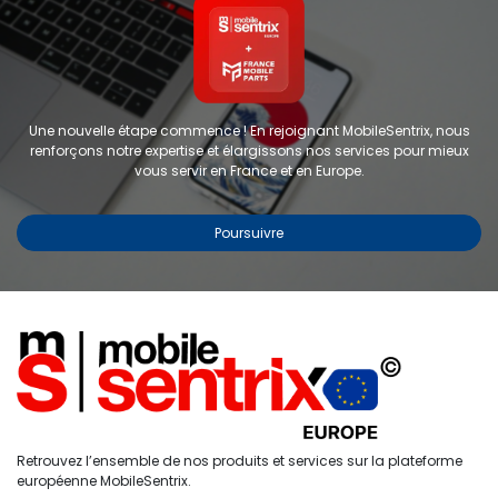
Une nouvelle étape commence ! En rejoignant MobileSentrix, nous
renforçons notre expertise et élargissons nos services pour mieux
vous servir en France et en Europe.
Poursuivre
Copyright © 2024 FMP-France. Tous droits réservés
Étiquettes
0
Retrouvez l’ensemble de nos produits et services sur la plateforme
Accueil
Recherche
Liste de
Compte
européenne MobileSentrix.
souhaits