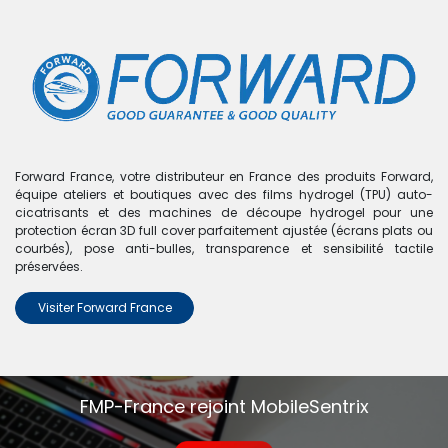
0
Boutique
0 articles trouvés.
Nous n'avons trouvé aucun
Forward France, votre distributeur en France des produits Forward,
équipe ateliers et boutiques avec des films hydrogel (TPU) auto-
produit !
cicatrisants et des machines de découpe hydrogel pour une
protection écran 3D full cover parfaitement ajustée (écrans plats ou
Aucun produit défini dans la catégorie
Z Fold - F900
.
courbés), pose anti-bulles, transparence et sensibilité tactile
préservées.
Visiter Forward France
FMP-France rejoint MobileSentrix