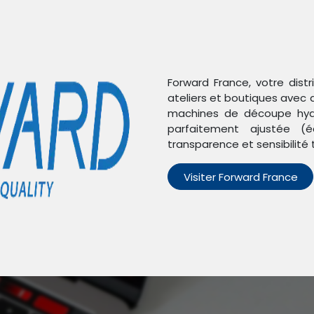
Forward France, votre dist
ateliers et boutiques avec 
machines de découpe hydr
parfaitement ajustée (é
transparence et sensibilité 
Visiter Forward France
n'avons trouvé aucun pro
Aucun produit défini dans la catégorie
Xiaomi 12X
.