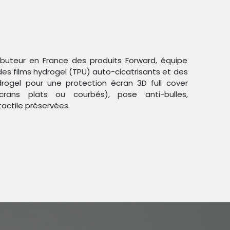
ributeur en France des produits Forward, équipe
des films hydrogel (TPU) auto-cicatrisants et des
ogel pour une protection écran 3D full cover
crans plats ou courbés), pose anti-bulles,
Trier par :
Étiquettes
tactile préservées.
duit !