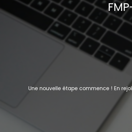
FMP-
Une nouvelle étape commence ! En rejoig