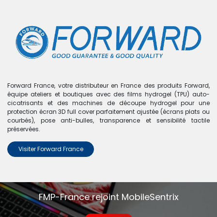
0
Boutique
0 articles trouvés.
Nous n'avons trouvé aucun
Forward France, votre distributeur en France des produits Forward,
équipe ateliers et boutiques avec des films hydrogel (TPU) auto-
produit !
cicatrisants et des machines de découpe hydrogel pour une
protection écran 3D full cover parfaitement ajustée (écrans plats ou
Aucun produit défini dans la catégorie
Watch Serie 9
.
courbés), pose anti-bulles, transparence et sensibilité tactile
préservées.
Visiter Forward France
FMP-France rejoint MobileSentrix