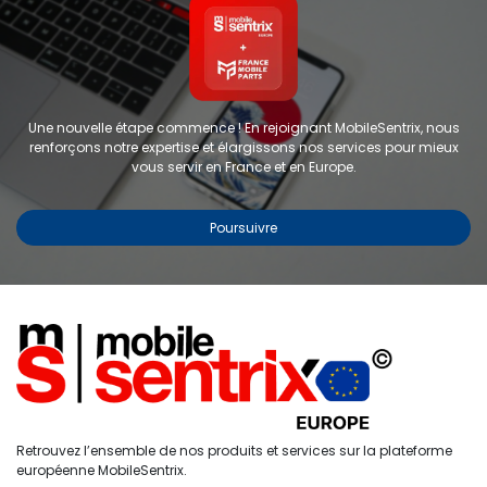
Une nouvelle étape commence ! En rejoignant MobileSentrix, nous
renforçons notre expertise et élargissons nos services pour mieux
vous servir en France et en Europe.
Poursuivre
Copyright © 2024 FMP-France. Tous droits réservés
Étiquettes
0
Retrouvez l’ensemble de nos produits et services sur la plateforme
Accueil
Recherche
Liste de
Compte
européenne MobileSentrix.
souhaits