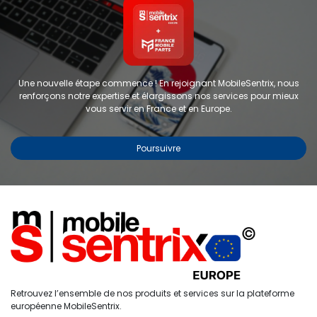
Une nouvelle étape commence ! En rejoignant MobileSentrix, nous
renforçons notre expertise et élargissons nos services pour mieux
vous servir en France et en Europe.
Poursuivre
Copyright © 2024 FMP-France. Tous droits réservés
Étiquettes
0
Retrouvez l’ensemble de nos produits et services sur la plateforme
Accueil
Recherche
Liste de
Compte
européenne MobileSentrix.
souhaits