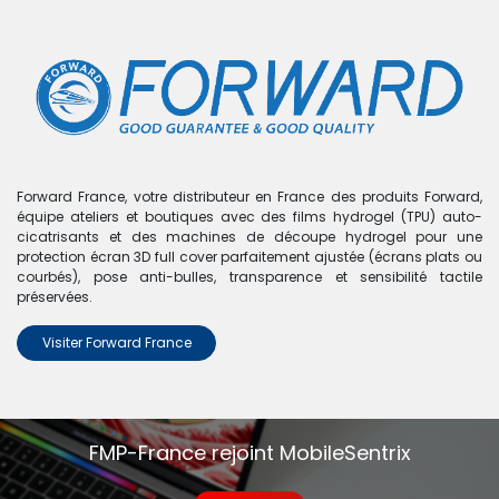
0
Boutique
0 articles trouvés.
Nous n'avons trouvé aucun
Forward France, votre distributeur en France des produits Forward,
équipe ateliers et boutiques avec des films hydrogel (TPU) auto-
produit !
cicatrisants et des machines de découpe hydrogel pour une
protection écran 3D full cover parfaitement ajustée (écrans plats ou
Aucun produit défini dans la catégorie
View 3 Pro
.
courbés), pose anti-bulles, transparence et sensibilité tactile
préservées.
Visiter Forward France
FMP-France rejoint MobileSentrix