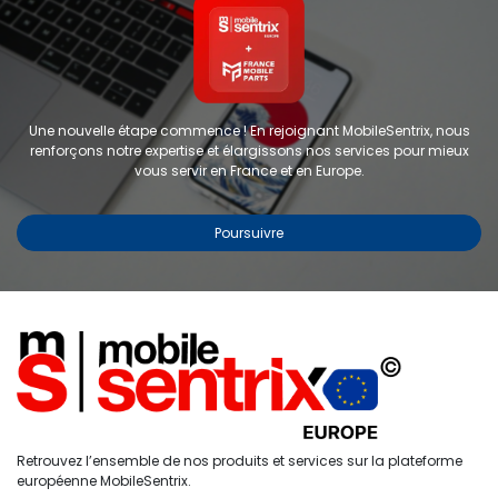
Une nouvelle étape commence ! En rejoignant MobileSentrix, nous
renforçons notre expertise et élargissons nos services pour mieux
vous servir en France et en Europe.
Poursuivre
Copyright © 2024 FMP-France. Tous droits réservés
Étiquettes
0
Retrouvez l’ensemble de nos produits et services sur la plateforme
Accueil
Recherche
Liste de
Compte
européenne MobileSentrix.
souhaits