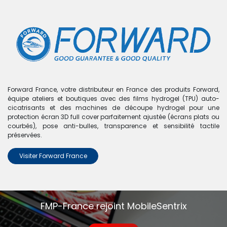
0
Boutique
0 articles trouvés.
Nous n'avons trouvé aucun
Forward France, votre distributeur en France des produits Forward,
équipe ateliers et boutiques avec des films hydrogel (TPU) auto-
produit !
cicatrisants et des machines de découpe hydrogel pour une
protection écran 3D full cover parfaitement ajustée (écrans plats ou
Aucun produit défini dans la catégorie
Transformer
courbés), pose anti-bulles, transparence et sensibilité tactile
T101HA
.
préservées.
Visiter Forward France
FMP-France rejoint MobileSentrix