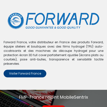
0
Boutique
0 articles trouvés.
Nous n'avons trouvé aucun
Forward France, votre distributeur en France des produits Forward,
équipe ateliers et boutiques avec des films hydrogel (TPU) auto-
produit !
cicatrisants et des machines de découpe hydrogel pour une
protection écran 3D full cover parfaitement ajustée (écrans plats ou
Aucun produit défini dans la catégorie
Tab S9 FE Plus -
courbés), pose anti-bulles, transparence et sensibilité tactile
X610
.
préservées.
Visiter Forward France
FMP-France rejoint MobileSentrix