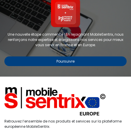
Une nouvelle étape commence ! En rejoignant MobileSentrix, nous
renforçons notre expertise et élargissons nos services pour mieux
vous servir en France et en Europe.
Poursuivre
Copyright © 2024 FMP-France. Tous droits réservés
Étiquettes
0
Retrouvez l’ensemble de nos produits et services sur la plateforme
Accueil
Recherche
Liste de
Compte
européenne MobileSentrix.
souhaits