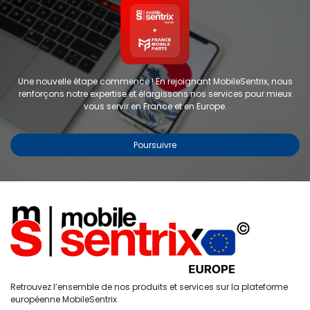
Une nouvelle étape commence ! En rejoignant MobileSentrix, nous
renforçons notre expertise et élargissons nos services pour mieux
vous servir en France et en Europe.
Poursuivre
Copyright © 2024 FMP-France. Tous droits réservés
Étiquettes
0
Retrouvez l’ensemble de nos produits et services sur la plateforme
Accueil
Recherche
Liste de
Compte
européenne MobileSentrix.
souhaits