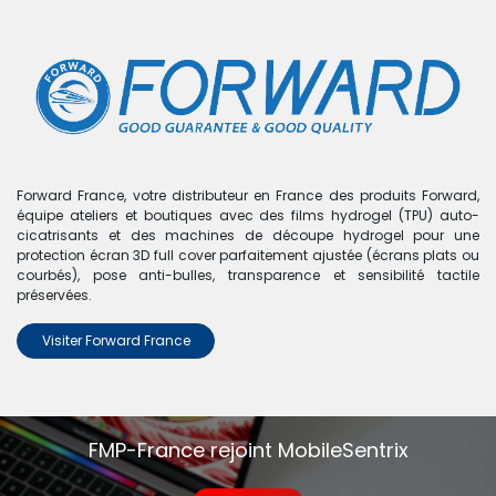
0
Boutique
0 articles trouvés.
Nous n'avons trouvé aucun
Forward France, votre distributeur en France des produits Forward,
équipe ateliers et boutiques avec des films hydrogel (TPU) auto-
produit !
cicatrisants et des machines de découpe hydrogel pour une
protection écran 3D full cover parfaitement ajustée (écrans plats ou
Aucun produit défini dans la catégorie
Tab A 2019 8" -
courbés), pose anti-bulles, transparence et sensibilité tactile
T290
.
préservées.
Visiter Forward France
FMP-France rejoint MobileSentrix