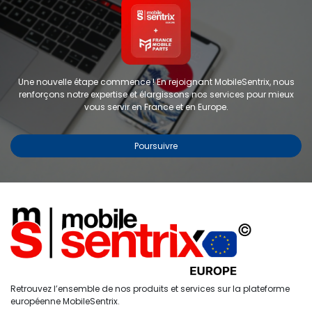
Une nouvelle étape commence ! En rejoignant MobileSentrix, nous
renforçons notre expertise et élargissons nos services pour mieux
vous servir en France et en Europe.
Poursuivre
Copyright © 2024 FMP-France. Tous droits réservés
Étiquettes
0
Retrouvez l’ensemble de nos produits et services sur la plateforme
Accueil
Recherche
Liste de
Compte
européenne MobileSentrix.
souhaits