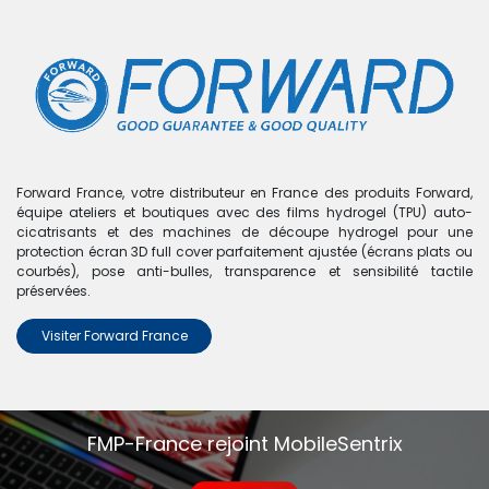
0
Boutique
0 articles trouvés.
Nous n'avons trouvé aucun
Forward France, votre distributeur en France des produits Forward,
équipe ateliers et boutiques avec des films hydrogel (TPU) auto-
produit !
cicatrisants et des machines de découpe hydrogel pour une
protection écran 3D full cover parfaitement ajustée (écrans plats ou
Aucun produit défini dans la catégorie
Redmi Note 13
.
courbés), pose anti-bulles, transparence et sensibilité tactile
préservées.
Visiter Forward France
FMP-France rejoint MobileSentrix