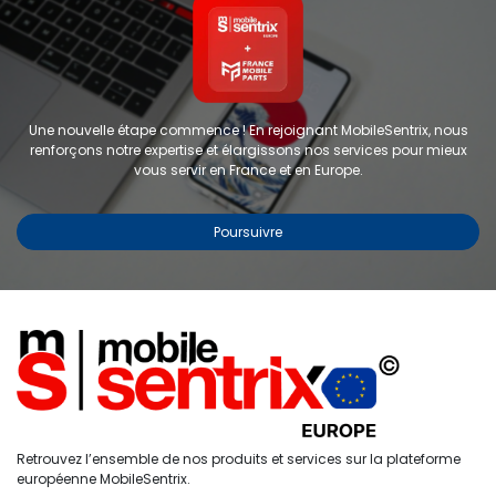
Une nouvelle étape commence ! En rejoignant MobileSentrix, nous
renforçons notre expertise et élargissons nos services pour mieux
vous servir en France et en Europe.
Poursuivre
Copyright © 2024 FMP-France. Tous droits réservés
Étiquettes
0
Retrouvez l’ensemble de nos produits et services sur la plateforme
Accueil
Recherche
Liste de
Compte
européenne MobileSentrix.
souhaits