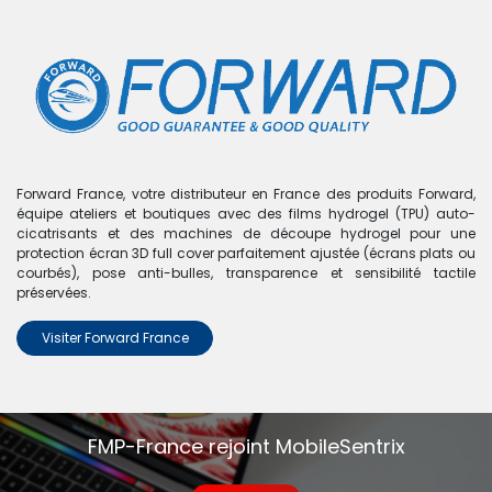
0
Boutique
0 articles trouvés.
Nous n'avons trouvé aucun
Forward France, votre distributeur en France des produits Forward,
équipe ateliers et boutiques avec des films hydrogel (TPU) auto-
produit !
cicatrisants et des machines de découpe hydrogel pour une
protection écran 3D full cover parfaitement ajustée (écrans plats ou
Aucun produit défini dans la catégorie
Redmi Note 10S
.
courbés), pose anti-bulles, transparence et sensibilité tactile
préservées.
Visiter Forward France
FMP-France rejoint MobileSentrix