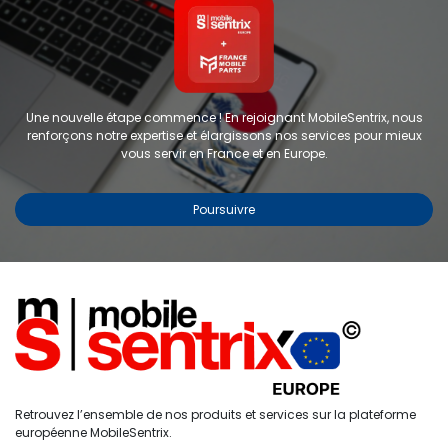
Une nouvelle étape commence ! En rejoignant MobileSentrix, nous
renforçons notre expertise et élargissons nos services pour mieux
vous servir en France et en Europe.
Poursuivre
Copyright © 2024 FMP-France. Tous droits réservés
Étiquettes
0
Retrouvez l’ensemble de nos produits et services sur la plateforme
Accueil
Recherche
Liste de
Compte
européenne MobileSentrix.
souhaits