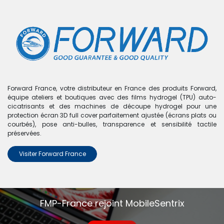
0
Boutique
0 articles trouvés.
Nous n'avons trouvé aucun
Forward France, votre distributeur en France des produits Forward,
équipe ateliers et boutiques avec des films hydrogel (TPU) auto-
produit !
cicatrisants et des machines de découpe hydrogel pour une
protection écran 3D full cover parfaitement ajustée (écrans plats ou
Aucun produit défini dans la catégorie
Redmi K50
courbés), pose anti-bulles, transparence et sensibilité tactile
Gaming
.
préservées.
Visiter Forward France
FMP-France rejoint MobileSentrix