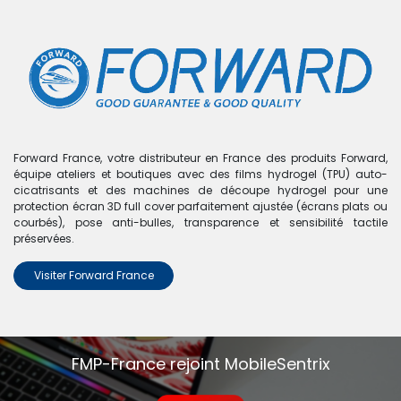
0
Boutique
0 articles trouvés.
Nous n'avons trouvé aucun
Forward France, votre distributeur en France des produits Forward,
équipe ateliers et boutiques avec des films hydrogel (TPU) auto-
produit !
cicatrisants et des machines de découpe hydrogel pour une
protection écran 3D full cover parfaitement ajustée (écrans plats ou
Aucun produit défini dans la catégorie
Redmi K30S
.
courbés), pose anti-bulles, transparence et sensibilité tactile
préservées.
Visiter Forward France
FMP-France rejoint MobileSentrix