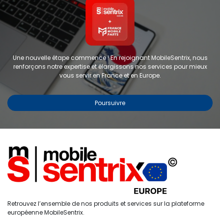
Une nouvelle étape commence ! En rejoignant MobileSentrix, nous
renforçons notre expertise et élargissons nos services pour mieux
vous servir en France et en Europe.
Poursuivre
Copyright © 2024 FMP-France. Tous droits réservés
Étiquettes
0
Retrouvez l’ensemble de nos produits et services sur la plateforme
Accueil
Recherche
Liste de
Compte
européenne MobileSentrix.
souhaits