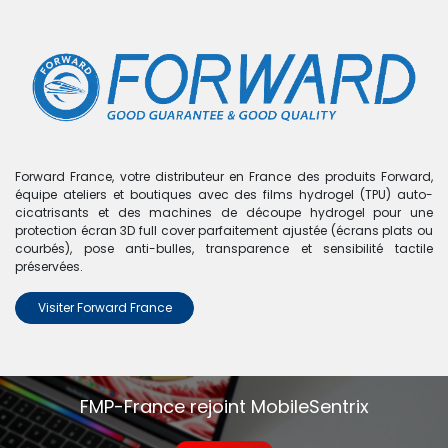
0
Boutique
0 articles trouvés.
Nous n'avons trouvé aucun
Forward France, votre distributeur en France des produits Forward,
équipe ateliers et boutiques avec des films hydrogel (TPU) auto-
produit !
cicatrisants et des machines de découpe hydrogel pour une
protection écran 3D full cover parfaitement ajustée (écrans plats ou
Aucun produit défini dans la catégorie
Realme X2 Pro
.
courbés), pose anti-bulles, transparence et sensibilité tactile
préservées.
Visiter Forward France
FMP-France rejoint MobileSentrix