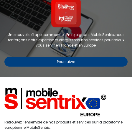
Une nouvelle étape commence ! En rejoignant MobileSentrix, nous
renforçons notre expertise et élargissons nos services pour mieux
vous servir en France et en Europe.
Poursuivre
Copyright © 2024 FMP-France. Tous droits réservés
Étiquettes
0
Retrouvez l’ensemble de nos produits et services sur la plateforme
Accueil
Recherche
Liste de
Compte
européenne MobileSentrix.
souhaits