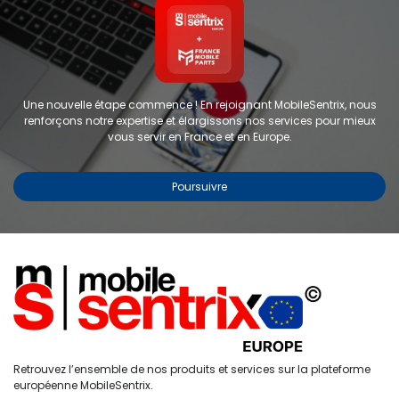
Une nouvelle étape commence ! En rejoignant MobileSentrix, nous
renforçons notre expertise et élargissons nos services pour mieux
vous servir en France et en Europe.
Poursuivre
Copyright © 2024 FMP-France. Tous droits réservés
Étiquettes
0
Retrouvez l’ensemble de nos produits et services sur la plateforme
Accueil
Recherche
Liste de
Compte
européenne MobileSentrix.
souhaits