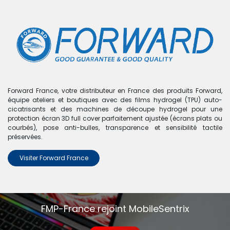
0
Boutique
0 articles trouvés.
Nous n'avons trouvé aucun
Forward France, votre distributeur en France des produits Forward,
équipe ateliers et boutiques avec des films hydrogel (TPU) auto-
produit !
cicatrisants et des machines de découpe hydrogel pour une
protection écran 3D full cover parfaitement ajustée (écrans plats ou
Aucun produit défini dans la catégorie
Realme Q3 Pro
.
courbés), pose anti-bulles, transparence et sensibilité tactile
préservées.
Visiter Forward France
FMP-France rejoint MobileSentrix