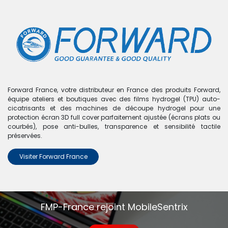
0
Boutique
0 articles trouvés.
Nous n'avons trouvé aucun
Forward France, votre distributeur en France des produits Forward,
équipe ateliers et boutiques avec des films hydrogel (TPU) auto-
produit !
cicatrisants et des machines de découpe hydrogel pour une
protection écran 3D full cover parfaitement ajustée (écrans plats ou
Aucun produit défini dans la catégorie
Ps4
.
courbés), pose anti-bulles, transparence et sensibilité tactile
préservées.
Visiter Forward France
FMP-France rejoint MobileSentrix