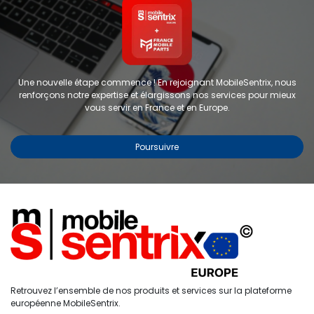
Une nouvelle étape commence ! En rejoignant MobileSentrix, nous
renforçons notre expertise et élargissons nos services pour mieux
vous servir en France et en Europe.
Poursuivre
Copyright © 2024 FMP-France. Tous droits réservés
Étiquettes
0
Retrouvez l’ensemble de nos produits et services sur la plateforme
Accueil
Recherche
Liste de
Compte
européenne MobileSentrix.
souhaits