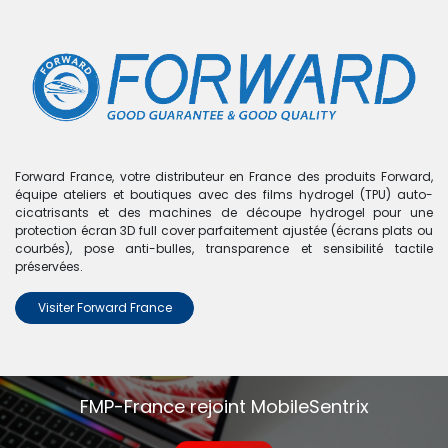
0
Boutique
0 articles trouvés.
Nous n'avons trouvé aucun
Forward France, votre distributeur en France des produits Forward,
équipe ateliers et boutiques avec des films hydrogel (TPU) auto-
produit !
cicatrisants et des machines de découpe hydrogel pour une
protection écran 3D full cover parfaitement ajustée (écrans plats ou
Aucun produit défini dans la catégorie
Poco X4 Pro 5G
.
courbés), pose anti-bulles, transparence et sensibilité tactile
préservées.
Visiter Forward France
FMP-France rejoint MobileSentrix