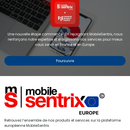
Une nouvelle étape commence ! En rejoignant MobileSentrix, nous
renforçons notre expertise et élargissons nos services pour mieux
vous servir en France et en Europe.
Poursuivre
Copyright © 2024 FMP-France. Tous droits réservés
Étiquettes
0
Retrouvez l’ensemble de nos produits et services sur la plateforme
Accueil
Recherche
Liste de
Compte
européenne MobileSentrix.
souhaits