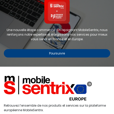
Une nouvelle étape commence ! En rejoignant MobileSentrix, nous
renforçons notre expertise et élargissons nos services pour mieux
vous servir en France et en Europe.
Poursuivre
Copyright © 2024 FMP-France. Tous droits réservés
Étiquettes
0
Retrouvez l’ensemble de nos produits et services sur la plateforme
Accueil
Recherche
Liste de
Compte
européenne MobileSentrix.
souhaits