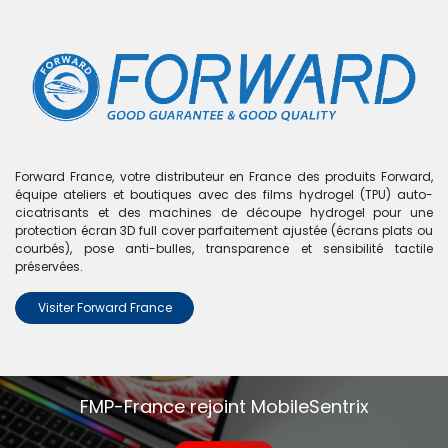
0
Boutique
0 articles trouvés.
Nous n'avons trouvé aucun
Forward France, votre distributeur en France des produits Forward,
équipe ateliers et boutiques avec des films hydrogel (TPU) auto-
produit !
cicatrisants et des machines de découpe hydrogel pour une
protection écran 3D full cover parfaitement ajustée (écrans plats ou
Aucun produit défini dans la catégorie
Poco X3 GT
.
courbés), pose anti-bulles, transparence et sensibilité tactile
préservées.
Visiter Forward France
FMP-France rejoint MobileSentrix