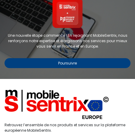
Une nouvelle étape commence ! En rejoignant MobileSentrix, nous
renforçons notre expertise et élargissons nos services pour mieux
vous servir en France et en Europe.
Poursuivre
Copyright © 2024 FMP-France. Tous droits réservés
Étiquettes
0
Retrouvez l’ensemble de nos produits et services sur la plateforme
Accueil
Recherche
Liste de
Compte
européenne MobileSentrix.
souhaits