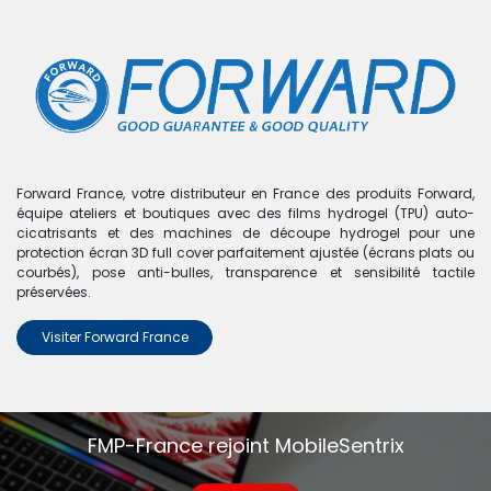
0
Boutique
0 articles trouvés.
Nous n'avons trouvé aucun
Forward France, votre distributeur en France des produits Forward,
équipe ateliers et boutiques avec des films hydrogel (TPU) auto-
produit !
cicatrisants et des machines de découpe hydrogel pour une
protection écran 3D full cover parfaitement ajustée (écrans plats ou
Aucun produit défini dans la catégorie
Poco M5s
.
courbés), pose anti-bulles, transparence et sensibilité tactile
préservées.
Visiter Forward France
FMP-France rejoint MobileSentrix