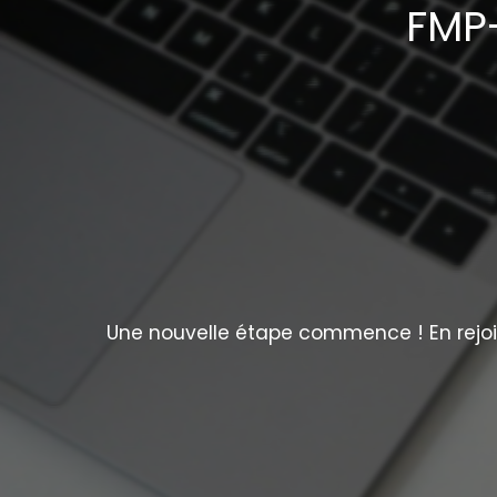
FMP-
Une nouvelle étape commence ! En rejoig