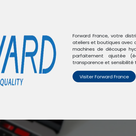
Forward France, votre dist
ateliers et boutiques avec 
machines de découpe hydr
parfaitement ajustée (é
transparence et sensibilité 
Visiter Forward France
n'avons trouvé aucun pro
Aucun produit défini dans la catégorie
Poco M4 Pro
.