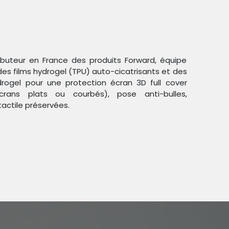
ributeur en France des produits Forward, équipe
des films hydrogel (TPU) auto-cicatrisants et des
ogel pour une protection écran 3D full cover
crans plats ou courbés), pose anti-bulles,
Trier par :
Étiquettes
tactile préservées.
duit !