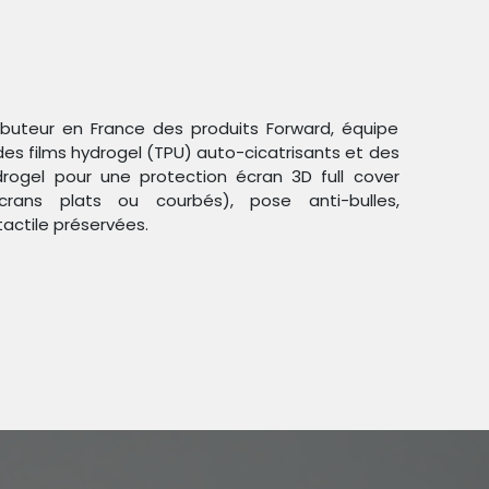
ributeur en France des produits Forward, équipe
des films hydrogel (TPU) auto-cicatrisants et des
ogel pour une protection écran 3D full cover
crans plats ou courbés), pose anti-bulles,
Trier par :
Étiquettes
tactile préservées.
duit !