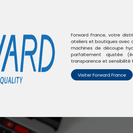
Forward France, votre dist
ateliers et boutiques avec 
machines de découpe hydr
parfaitement ajustée (é
transparence et sensibilité 
Visiter Forward France
n'avons trouvé aucun pro
Aucun produit défini dans la catégorie
Pixel 8 Pro
.