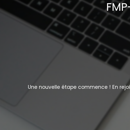
FMP-
Une nouvelle étape commence ! En rejoig