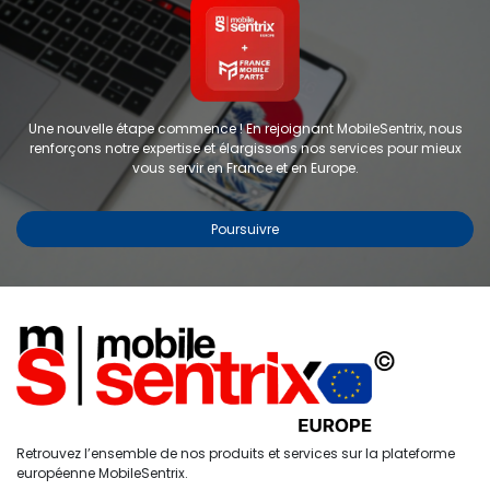
Une nouvelle étape commence ! En rejoignant MobileSentrix, nous
renforçons notre expertise et élargissons nos services pour mieux
vous servir en France et en Europe.
Poursuivre
Copyright © 2024 FMP-France. Tous droits réservés
Étiquettes
0
Retrouvez l’ensemble de nos produits et services sur la plateforme
Accueil
Recherche
Liste de
Compte
européenne MobileSentrix.
souhaits