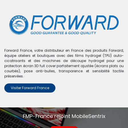
0
Boutique
0 articles trouvés.
Nous n'avons trouvé aucun
Forward France, votre distributeur en France des produits Forward,
équipe ateliers et boutiques avec des films hydrogel (TPU) auto-
produit !
cicatrisants et des machines de découpe hydrogel pour une
protection écran 3D full cover parfaitement ajustée (écrans plats ou
Aucun produit défini dans la catégorie
Pixel 6 Pro
.
courbés), pose anti-bulles, transparence et sensibilité tactile
préservées.
Visiter Forward France
FMP-France rejoint MobileSentrix