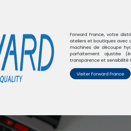
Forward France, votre dist
ateliers et boutiques avec 
machines de découpe hydr
parfaitement ajustée (é
transparence et sensibilité 
Visiter Forward France
n'avons trouvé aucun pro
Aucun produit défini dans la catégorie
P20 Pro
.