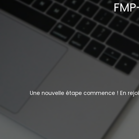
FMP-
Une nouvelle étape commence ! En rejoig