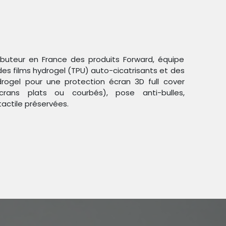
ributeur en France des produits Forward, équipe
des films hydrogel (TPU) auto-cicatrisants et des
ogel pour une protection écran 3D full cover
crans plats ou courbés), pose anti-bulles,
Trier par :
Étiquettes
tactile préservées.
duit !