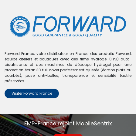
0
Boutique
0 articles trouvés.
Nous n'avons trouvé aucun
Forward France, votre distributeur en France des produits Forward,
équipe ateliers et boutiques avec des films hydrogel (TPU) auto-
produit !
cicatrisants et des machines de découpe hydrogel pour une
protection écran 3D full cover parfaitement ajustée (écrans plats ou
Aucun produit défini dans la catégorie
P Smart S
.
courbés), pose anti-bulles, transparence et sensibilité tactile
préservées.
Visiter Forward France
FMP-France rejoint MobileSentrix