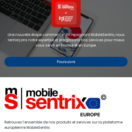
Une nouvelle étape commence ! En rejoignant MobileSentrix, nous
renforçons notre expertise et élargissons nos services pour mieux
vous servir en France et en Europe.
Poursuivre
Copyright © 2024 FMP-France. Tous droits réservés
Étiquettes
0
Retrouvez l’ensemble de nos produits et services sur la plateforme
Accueil
Recherche
Liste de
Compte
européenne MobileSentrix.
souhaits